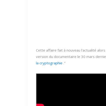
Cette affaire fait à nouveau l'actualité alo
version du documentaire le 30 mars dernie
la cryptographie
.”