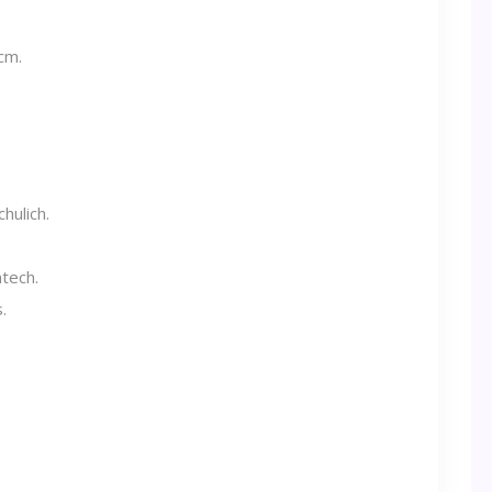
cm.
hulich.
ntech.
.